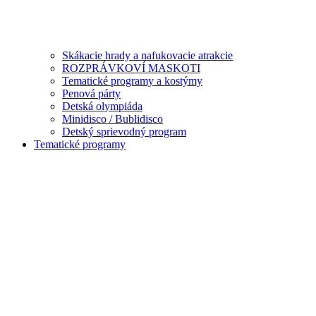
Skákacie hrady a nafukovacie atrakcie
ROZPRÁVKOVÍ MASKOTI
Tematické programy a kostýmy
Penová párty
Detská olympiáda
Minidisco / Bublidisco
Detský sprievodný program
Tematické programy